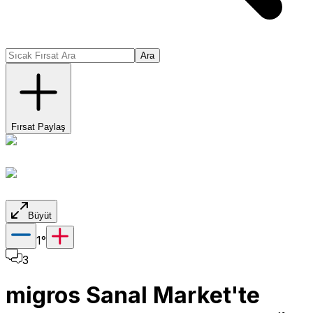
Ara
Fırsat Paylaş
Büyüt
1
°
3
migros Sanal Market'te