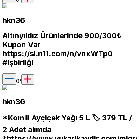
hkn36
Altınyıldız Ürünlerinde 900/300₺
Kupon Var
https://sl.n11.com/n/vnxWTp0
#işbirliği
0
°
hkn36
*Komili Ayçiçek Yağı 5 L 🏷️ 379 TL /
2 Adet alımda
*
https://www.yukarikaydir.com/mig