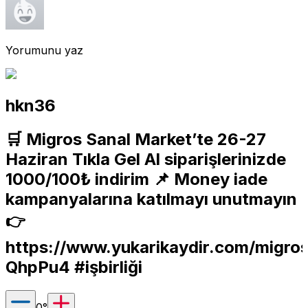
Yorumunu yaz
hkn36
🛒 Migros Sanal Market’te 26-27
Haziran Tıkla Gel Al siparişlerinizde
1000/100₺ indirim 📌 Money iade
kampanyalarına katılmayı unutmayın
👉
https://www.yukarikaydir.com/migro
QhpPu4
#işbirliği
0
°