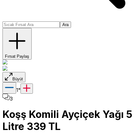
Ara
Fırsat Paylaş
Büyüt
1
°
3
Koşş Komili Ayçiçek Yağı 5
Litre 339 TL