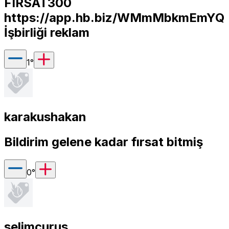
FIRSAT300
https://app.hb.biz/WMmMbkmEmYQ
İşbirliği reklam
1
°
karakushakan
Bildirim gelene kadar fırsat bitmiş
0
°
selimcurus