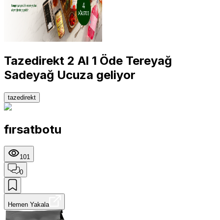
Tazedirekt 2 Al 1 Öde Tereyağ
Sadeyağ Ucuza geliyor
tazedirekt
fırsatbotu
101
0
Hemen Yakala