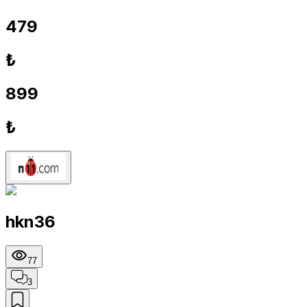
479
₺
899
₺
hkn36
77
3