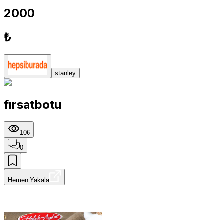
2000
₺
stanley
fırsatbotu
106
0
Hemen Yakala