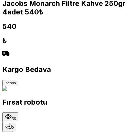
Jacobs Monarch Filtre Kahve 250gr
4adet 540₺
540
₺
Kargo Bedava
jacobs
Fırsat robotu
36
2