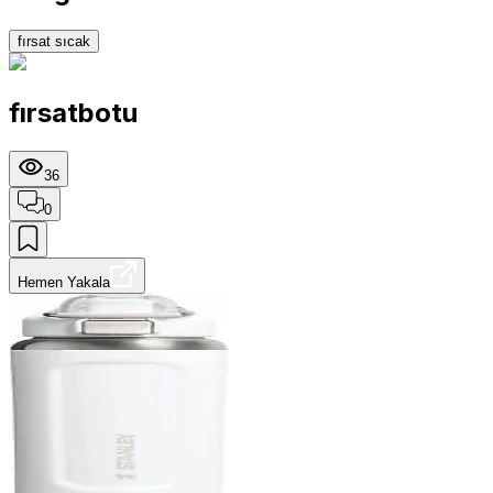
fırsat sıcak
fırsatbotu
36
0
Hemen Yakala