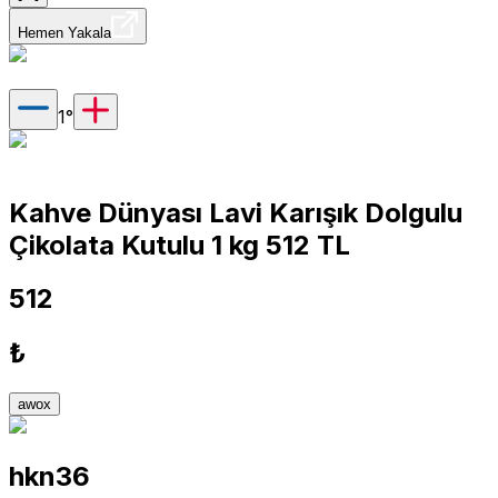
Hemen Yakala
1
°
Kahve Dünyası Lavi Karışık Dolgulu
Çikolata Kutulu 1 kg 512 TL
512
₺
awox
hkn36