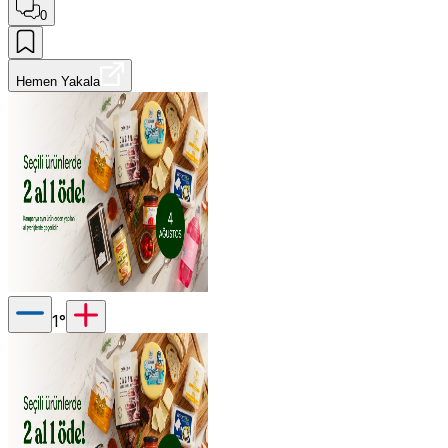
0
Hemen Yakala
1
°