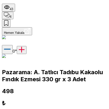
43
4
Hemen Yakala
0
°
Pazarama: A. Tatlıcı Tadıbu Kakaolu
Fındık Ezmesi 330 gr x 3 Adet
498
₺