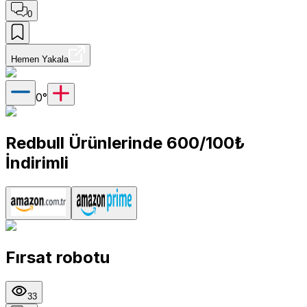
0
Hemen Yakala
0
°
Redbull Ürünlerinde 600/100₺
İndirimli
Fırsat robotu
33