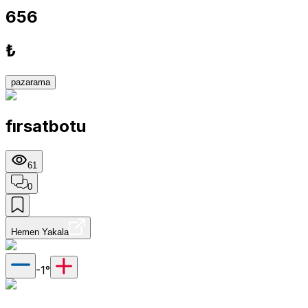
656
₺
pazarama
fırsatbotu
61
0
Hemen Yakala
-1
°