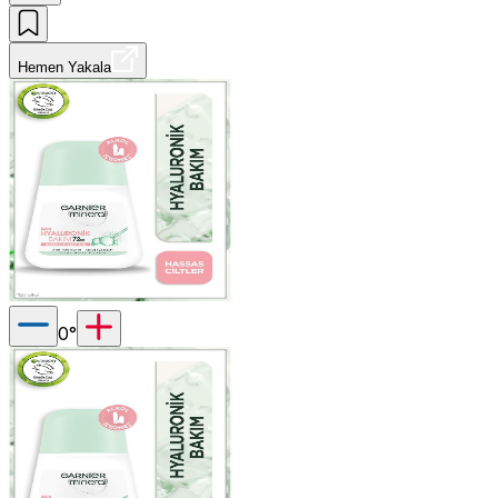
Hemen Yakala
0
°