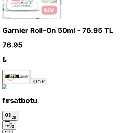
Garnier Roll-On 50ml - 76.95 TL
76.95
₺
garnier
fırsatbotu
28
0