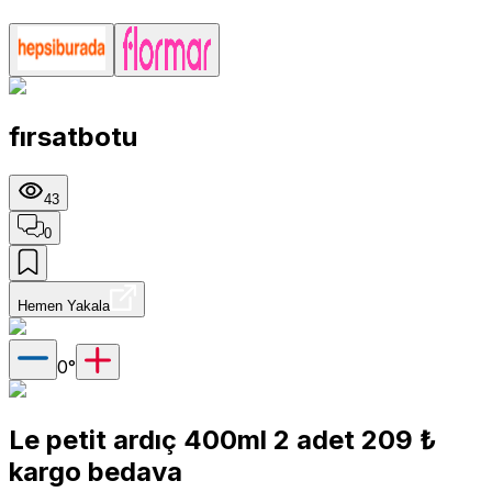
fırsatbotu
43
0
Hemen Yakala
0
°
Le petit ardıç 400ml 2 adet 209 ₺
kargo bedava