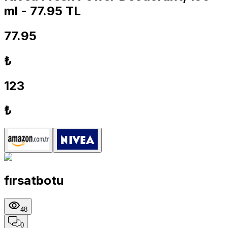
ml - 77.95 TL
77.95
₺
123
₺
fırsatbotu
48
0