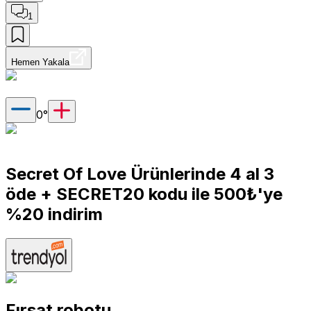
1
Hemen Yakala
0
°
Secret Of Love Ürünlerinde 4 al 3
öde + SECRET20 kodu ile 500₺'ye
%20 indirim
Fırsat robotu