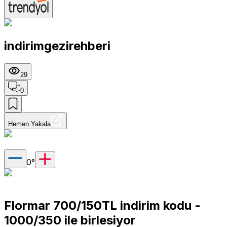
indirimgezirehberi
29
0
Hemen Yakala
0
°
Flormar 700/150TL indirim kodu -
1000/350 ile birlesiyor