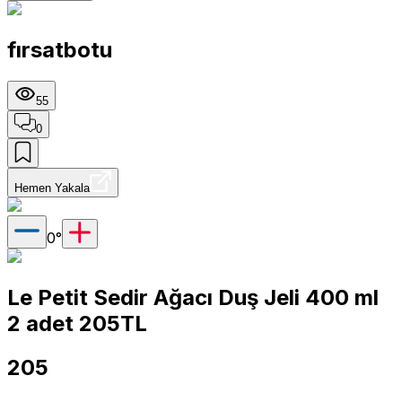
fırsatbotu
55
0
Hemen Yakala
0
°
Le Petit Sedir Ağacı Duş Jeli 400 ml
2 adet 205TL
205