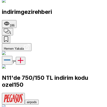
indirimgezirehberi
186
1
Hemen Yakala
1
°
N11'de 750/150 TL indirim kodu
ozel150
airpods