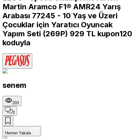
Martin Aramco F1® AMR24 Yarış
Arabası 77245 - 10 Yaş ve Üzeri
Çocuklar için Yaratıcı Oyuncak
Yapım Seti (269P) 929 TL kupon120
koduyla
senem
203
3
Hemen Yakala