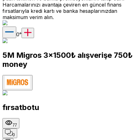
Harcamalarınızı avantaja çeviren en güncel finans
fırsatlarıyla kredi kartı ve banka hesaplarınızdan
maksimum verim alın.
0
°
5M Migros 3x1500₺ alışverişe 750₺
money
fırsatbotu
77
0