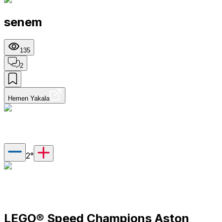
senem
135
2
Hemen Yakala
2
°
LEGO® Speed Champions Aston