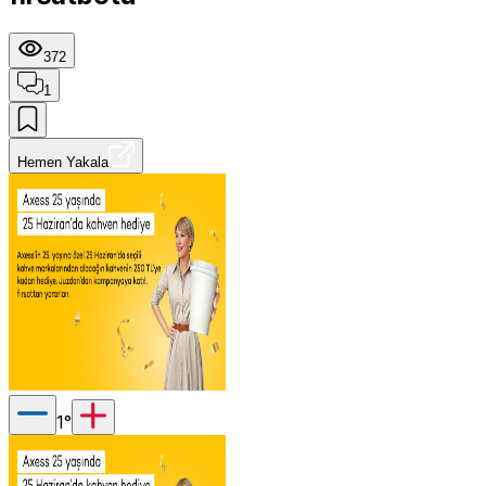
372
1
Hemen Yakala
1
°