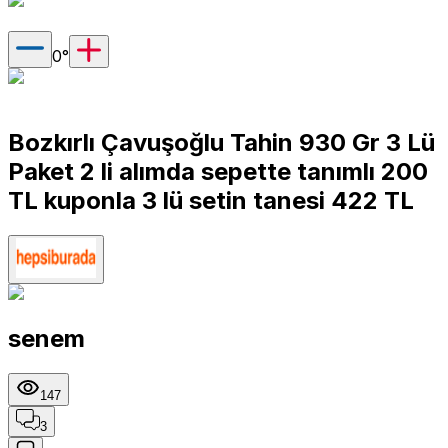
0
°
Bozkırlı Çavuşoğlu Tahin 930 Gr 3 Lü
Paket 2 li alımda sepette tanımlı 200
TL kuponla 3 lü setin tanesi 422 TL
senem
147
3