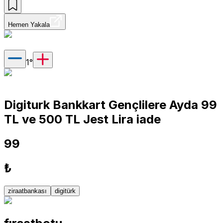
Hemen Yakala
1
°
Digiturk Bankkart Gençlilere Ayda 99
TL ve 500 TL Jest Lira iade
99
₺
ziraatbankası
digitürk