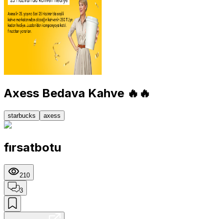
Axess Bedava Kahve 🔥🔥
starbucks
axess
fırsatbotu
210
3