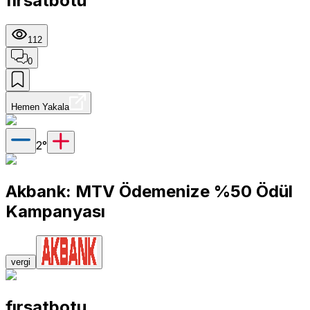
fırsatbotu
112
0
Hemen Yakala
2
°
Akbank: MTV Ödemenize %50 Ödül
Kampanyası
vergi
fırsatbotu