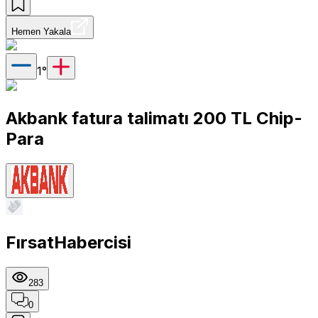
Hemen Yakala
1
°
Akbank fatura talimatı 200 TL Chip-
Para
FırsatHabercisi
283
0