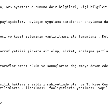
a, GPS ayarının durumuna dair bilgiler), kişi bilgilerin
paylaşabilir. Paylaşım uygulama tarafından onaylansa dah
esi ve kayıt işleminin yaptırılması ile tamamlanır. Kull
arruf yetkisi şirkete ait olup; şirket, sözleşme şartlar
taraflar arası hüküm ve sonuçlarını doğurmaya devam edec
şilik haklarına saldırı mahiyetinde olan ve Türkiye Cumh
zılımların kullanılması, faaliyetlerin yapılması, yapılm
z.
