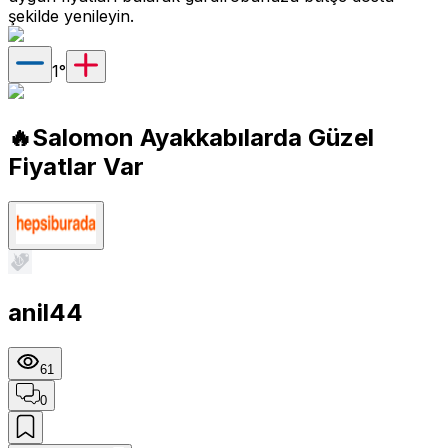
şekilde yenileyin.
1
°
🔥Salomon Ayakkabılarda Güzel
Fiyatlar Var
anil44
61
0