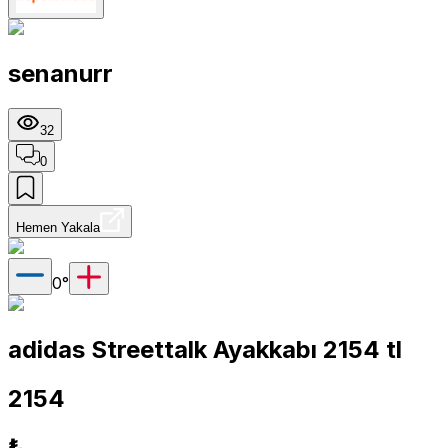
senanurr
32
0
Hemen Yakala
0
°
adidas Streettalk Ayakkabı 2154 tl
2154
₺