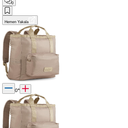
0
Hemen Yakala
0
°