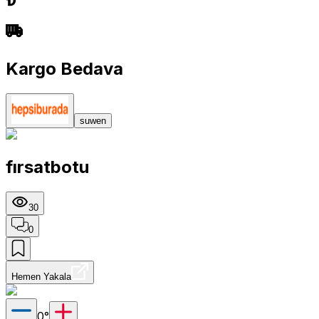
Kargo Bedava
suwen
fırsatbotu
30
0
Hemen Yakala
0
°