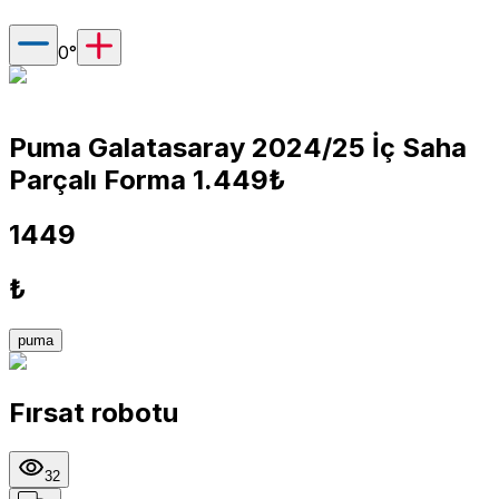
0
°
Puma Galatasaray 2024/25 İç Saha
Parçalı Forma 1.449₺
1449
₺
puma
Fırsat robotu
32