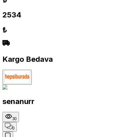
2534
₺
Kargo Bedava
senanurr
30
0