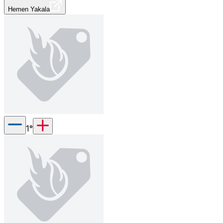
Hemen Yakala
1
°