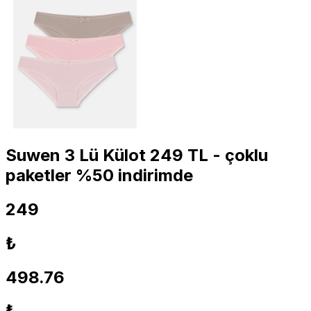
Suwen 3 Lü Külot 249 TL - çoklu
paketler %50 indirimde
249
₺
498.76
₺