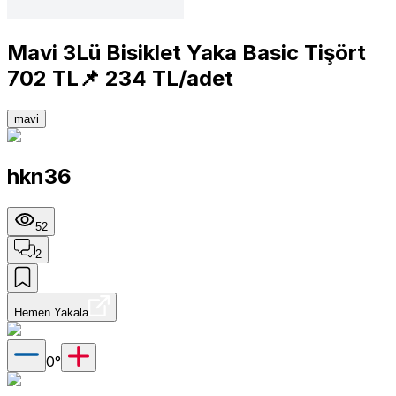
Mavi 3Lü Bisiklet Yaka Basic Tişört
702 TL📌 234 TL/adet
mavi
hkn36
52
2
Hemen Yakala
0
°