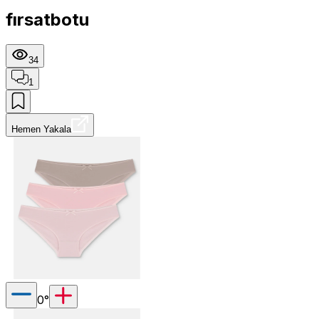
fırsatbotu
34
1
Hemen Yakala
0
°