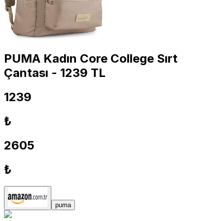
PUMA Kadın Core College Sırt
Çantası - 1239 TL
1239
₺
2605
₺
puma