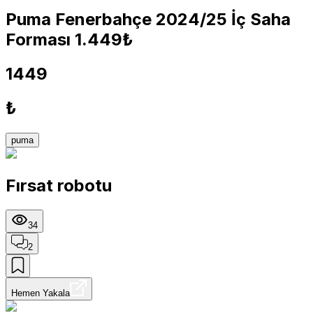
Puma Fenerbahçe 2024/25 İç Saha
Forması 1.449₺
1449
₺
puma
Fırsat robotu
34
2
Hemen Yakala