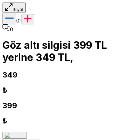
Büyüt
0
°
0
Göz altı silgisi 399 TL
yerine 349 TL,
349
₺
399
₺