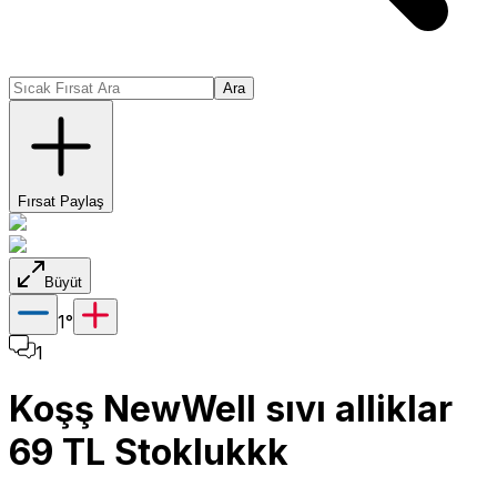
Ara
Fırsat Paylaş
Büyüt
1
°
1
Koşş NewWell sıvı alliklar
69 TL Stoklukkk