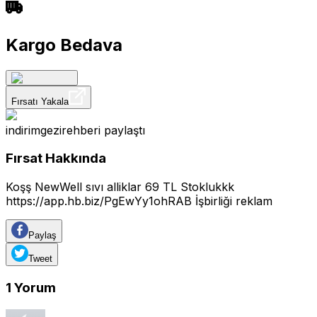
Kargo Bedava
Fırsatı Yakala
indirimgezirehberi
paylaştı
Fırsat Hakkında
Koşş NewWell sıvı alliklar 69 TL Stoklukkk
https://app.hb.biz/PgEwYy1ohRAB
İşbirliği reklam
Paylaş
Tweet
1
Yorum