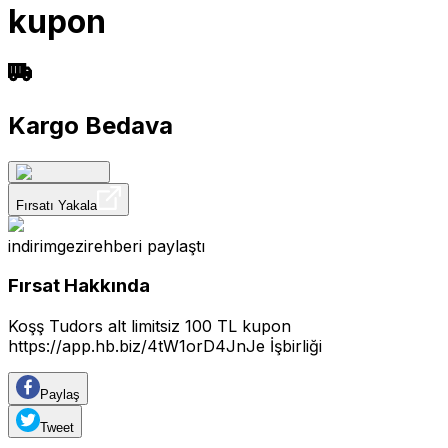
kupon
Kargo Bedava
Fırsatı Yakala
indirimgezirehberi
paylaştı
Fırsat Hakkında
Koşş Tudors alt limitsiz 100 TL kupon
https://app.hb.biz/4tW1orD4JnJe
İşbirliği
Paylaş
Tweet