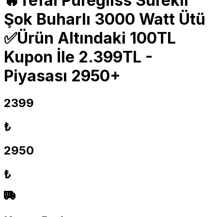
🔥Tefal Puregliss Sürekli
Şok Buharlı 3000 Watt Ütü
✅Ürün Altındaki 100TL
Kupon İle 2.399TL -
Piyasası 2950+
2399
₺
2950
₺