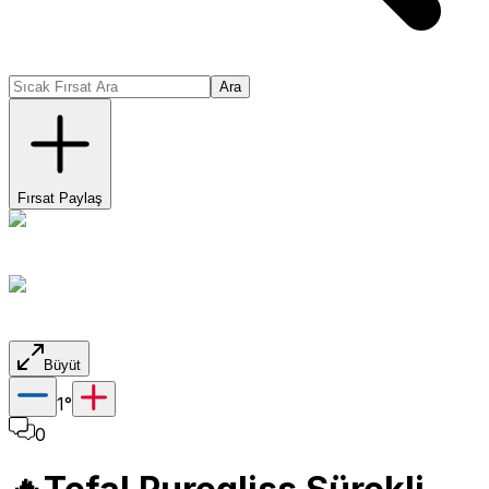
Ara
Fırsat Paylaş
Büyüt
1
°
0