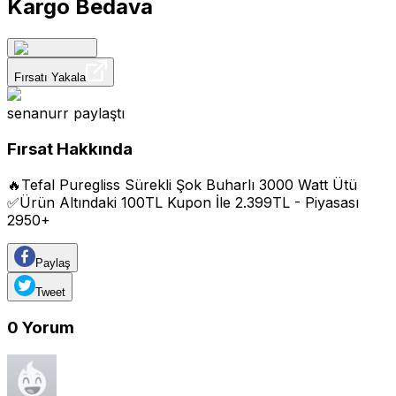
Kargo Bedava
Fırsatı Yakala
senanurr
paylaştı
Fırsat Hakkında
🔥Tefal Puregliss Sürekli Şok Buharlı 3000 Watt Ütü
✅Ürün Altındaki 100TL Kupon İle 2.399TL - Piyasası
2950+
Paylaş
Tweet
0
Yorum