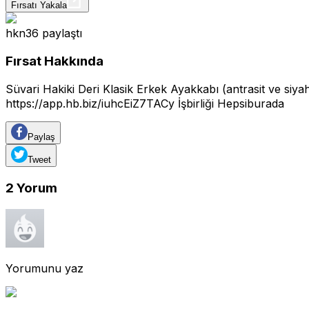
Fırsatı Yakala
hkn36
paylaştı
Fırsat Hakkında
Süvari Hakiki Deri Klasik Erkek Ayakkabı (antrasit ve siyah)
https://app.hb.biz/iuhcEiZ7TACy
İşbirliği Hepsiburada
Paylaş
Tweet
2
Yorum
Yorumunu yaz