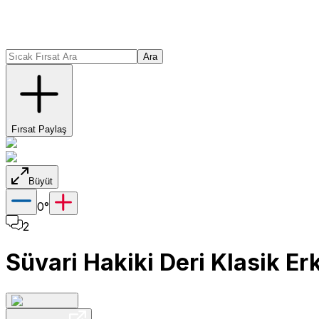
Ara
Fırsat Paylaş
Büyüt
0
°
2
Süvari Hakiki Deri Klasik Er