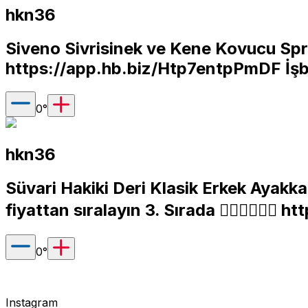
hkn36
Siveno Sivrisinek ve Kene Kovucu Spre
https://app.hb.biz/Htp7entpPmDF
İşb
0
°
hkn36
Süvari Hakiki Deri Klasik Erkek Ayakka
fiyattan sıralayın 3. Sırada 👈🏽👈🏽👈🏽
htt
0
°
Instagram