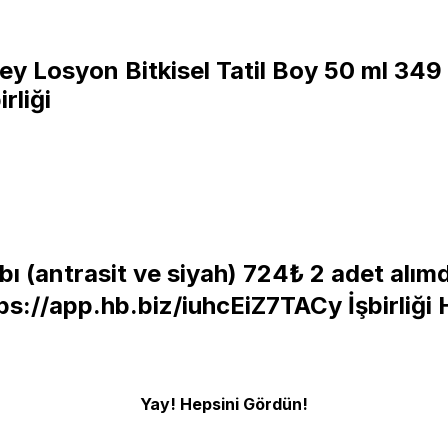
y Losyon Bitkisel Tatil Boy 50 ml 349
irliği
bı (antrasit ve siyah) 724₺ 2 adet alı
ps://app.hb.biz/iuhcEiZ7TACy
İşbirliği
Yay! Hepsini Gördün!