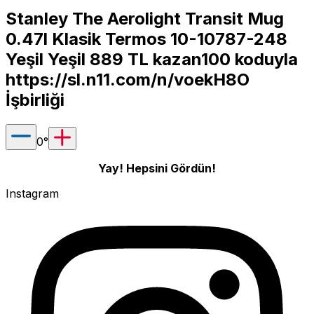
Stanley The Aerolight Transit Mug
0.47l Klasik Termos 10-10787-248
Yeşil Yeşil 889 TL kazan100 koduyla
https://sl.n11.com/n/voekH8O
İşbirliği
0
°
Yay! Hepsini Gördün!
Instagram