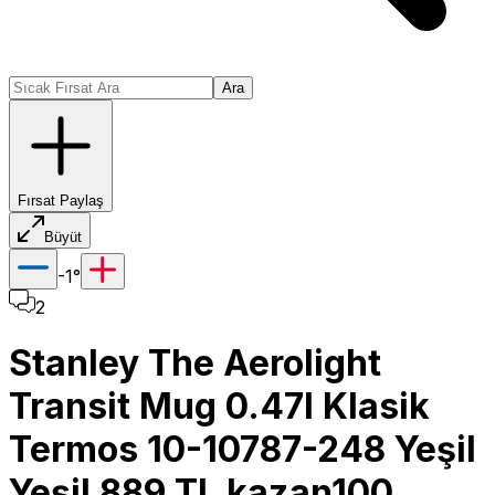
Ara
Fırsat Paylaş
Büyüt
-1
°
2
Stanley The Aerolight
Transit Mug 0.47l Klasik
Termos 10-10787-248 Yeşil
Yeşil 889 TL kazan100