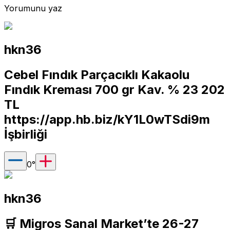
Yorumunu yaz
hkn36
Cebel Fındık Parçacıklı Kakaolu
Fındık Kreması 700 gr Kav. % 23 202
TL
https://app.hb.biz/kY1L0wTSdi9m
İşbirliği
0
°
hkn36
🛒 Migros Sanal Market’te 26-27