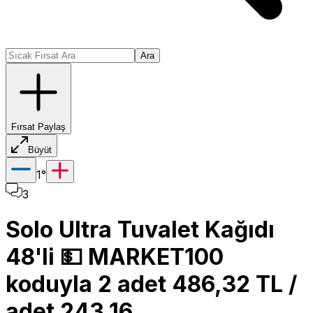
Ara
Fırsat Paylaş
Büyüt
1
°
3
Solo Ultra Tuvalet Kağıdı
48'li 💵 MARKET100
koduyla 2 adet 486,32 TL /
adet 243,16