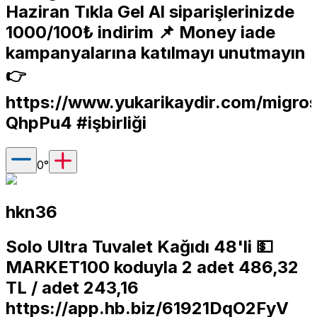
Haziran Tıkla Gel Al siparişlerinizde
1000/100₺ indirim 📌 Money iade
kampanyalarına katılmayı unutmayın
👉
https://www.yukarikaydir.com/migro
QhpPu4
#işbirliği
0
°
hkn36
Solo Ultra Tuvalet Kağıdı 48'li 💵
MARKET100 koduyla 2 adet 486,32
TL / adet 243,16
https://app.hb.biz/61921DqO2FyV