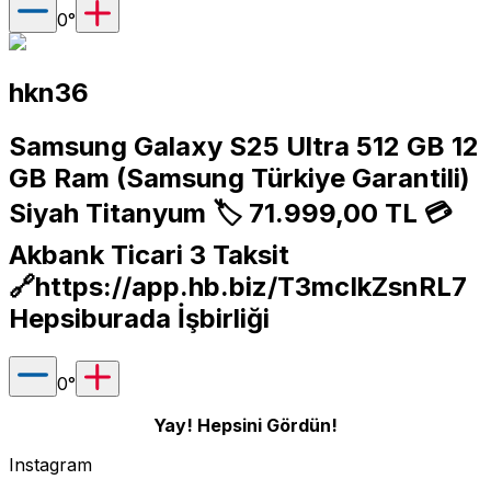
0
°
hkn36
Samsung Galaxy S25 Ultra 512 GB 12
GB Ram (Samsung Türkiye Garantili)
Siyah Titanyum 🏷️ 71.999,00 TL 💳
Akbank Ticari 3 Taksit
🔗
https://app.hb.biz/T3mcIkZsnRL7
Hepsiburada İşbirliği
0
°
Yay! Hepsini Gördün!
Instagram