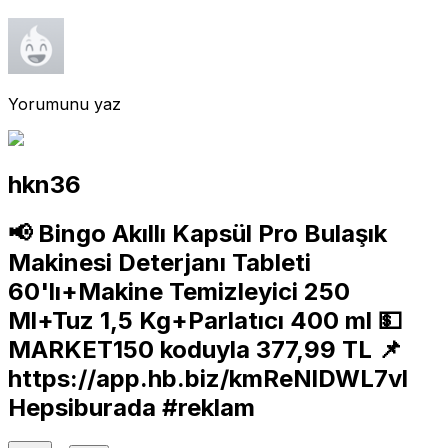
Yorumunu yaz
hkn36
📢 Bingo Akıllı Kapsül Pro Bulaşık
Makinesi Deterjanı Tableti
60'lı+Makine Temizleyici 250
Ml+Tuz 1,5 Kg+Parlatıcı 400 ml 💵
MARKET150 koduyla 377,99 TL 📌
https://app.hb.biz/kmReNlDWL7vl
Hepsiburada #reklam