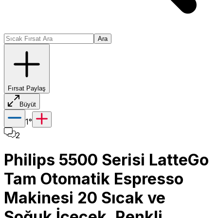
Ara
Fırsat Paylaş
Büyüt
1
°
2
Philips 5500 Serisi LatteGo
Tam Otomatik Espresso
Makinesi 20 Sıcak ve
Soğuk İçecek, Renkli