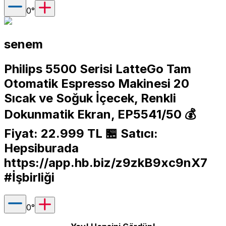
0
°
senem
Philips 5500 Serisi LatteGo Tam
Otomatik Espresso Makinesi 20
Sıcak ve Soğuk İçecek, Renkli
Dokunmatik Ekran, EP5541/50 💰
Fiyat: 22.999 TL 🏪 Satıcı:
Hepsiburada
https://app.hb.biz/z9zkB9xc9nX7
#İşbirliği
0
°