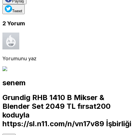
Paylaş
Tweet
2
Yorum
Yorumunu yaz
senem
Grundig RHB 1410 B Mikser &
Blender Set 2049 TL fırsat200
koduyla
https://sl.n11.com/n/vn17v89
İşbirliği