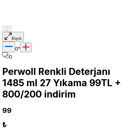
Büyüt
0
°
0
Perwoll Renkli Deterjanı
1485 ml 27 Yıkama 99TL +
800/200 indirim
99
₺