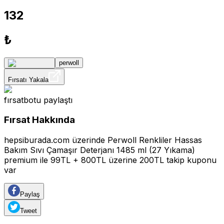
132
₺
perwoll
Fırsatı Yakala
fırsatbotu
paylaştı
Fırsat Hakkında
hepsiburada.com üzerinde Perwoll Renkliler Hassas
Bakım Sıvı Çamaşır Deterjanı 1485 ml (27 Yıkama)
premium ile 99TL + 800TL üzerine 200TL takip kuponu
var
Paylaş
Tweet