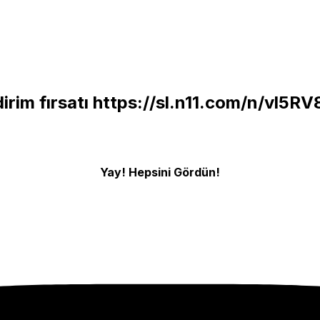
irim fırsatı
https://sl.n11.com/n/vl5RV
Yay! Hepsini Gördün!