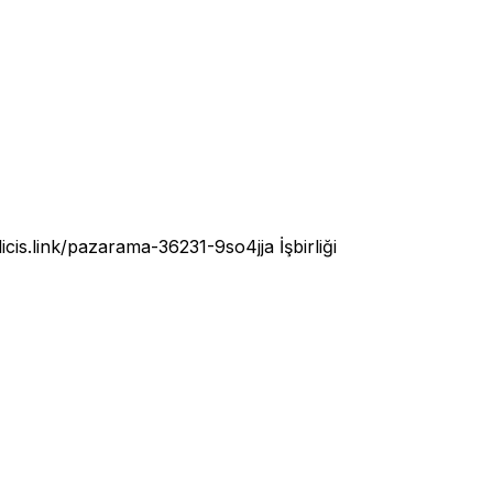
licis.link/pazarama-36231-9so4jja
İşbirliği