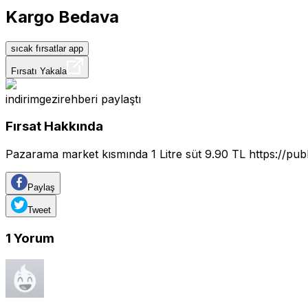
Kargo Bedava
sıcak fırsatlar app
Fırsatı Yakala
indirimgezirehberi
paylaştı
Fırsat Hakkında
Pazarama market kısmında 1 Litre süt 9.90 TL
https://pub
Paylaş
Tweet
1
Yorum