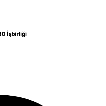
80
İşbirliği