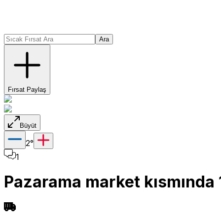
Ara
Fırsat Paylaş
Büyüt
2
°
1
Pazarama market kısmında 1 