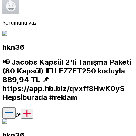
Yorumunu yaz
hkn36
📢 Jacobs Kapsül 2'li Tanışma Paketi
(80 Kapsül) 💵 LEZZET250 koduyla
889,94 TL 📌
https://app.hb.biz/qvxff8HwK0yS
Hepsiburada #reklam
0
°
hkn36