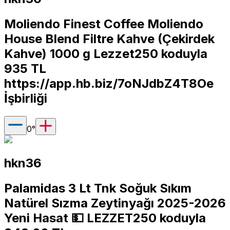
Moliendo Finest Coffee Moliendo
House Blend Filtre Kahve (Çekirdek
Kahve) 1000 g Lezzet250 koduyla
935 TL
https://app.hb.biz/7oNJdbZ4T8Oe
İşbirliği
0
°
hkn36
Palamidas 3 Lt Tnk Soğuk Sıkım
Natürel Sızma Zeytinyağı 2025-2026
Yeni Hasat 💵 LEZZET250 koduyla