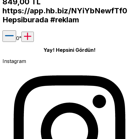
849,00 TL
https://app.hb.biz/NYiYbNewfTf0
Hepsiburada #reklam
0
°
Yay! Hepsini Gördün!
Instagram