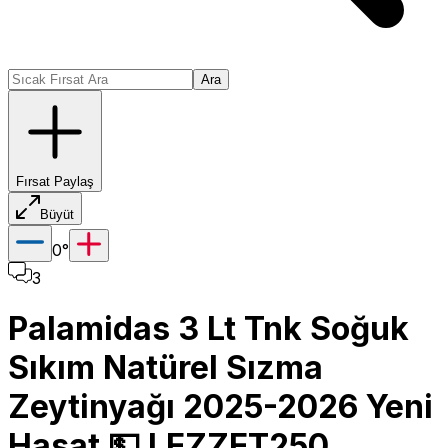
Ara
Fırsat Paylaş
Büyüt
0
°
3
Palamidas 3 Lt Tnk Soğuk
Sıkım Natürel Sızma
Zeytinyağı 2025-2026 Yeni
Hasat 💵 LEZZET250