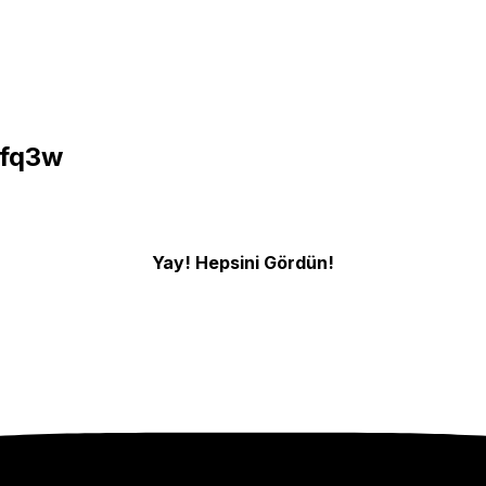
0fq3w
Yay! Hepsini Gördün!