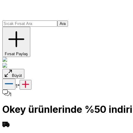
Ara
Fırsat Paylaş
Büyüt
1
°
1
Okey ürünlerinde %50 indiri