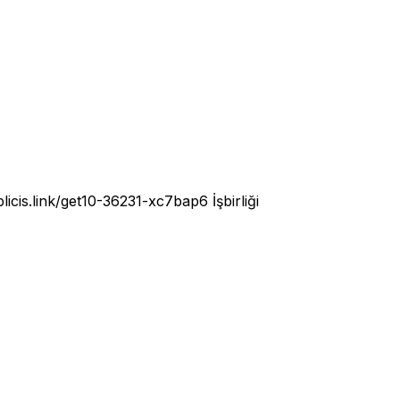
blicis.link/get10-36231-xc7bap6
İşbirliği