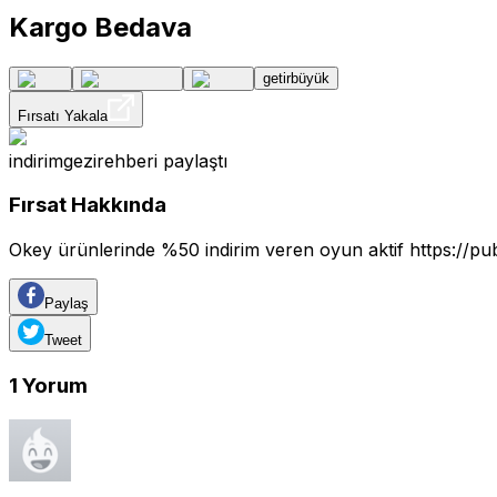
Kargo Bedava
getirbüyük
Fırsatı Yakala
indirimgezirehberi
paylaştı
Fırsat Hakkında
Okey ürünlerinde %50 indirim veren oyun aktif
https://pu
Paylaş
Tweet
1
Yorum