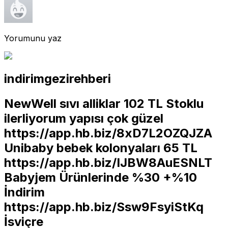
Yorumunu yaz
indirimgezirehberi
NewWell sıvı alliklar 102 TL Stoklu
ilerliyorum yapısı çok güzel
https://app.hb.biz/8xD7L2OZQJZA
Unibaby bebek kolonyaları 65 TL
https://app.hb.biz/IJBW8AuESNLT
Babyjem Ürünlerinde %30 +%10
İndirim
https://app.hb.biz/Ssw9FsyiStKq
İsviçre