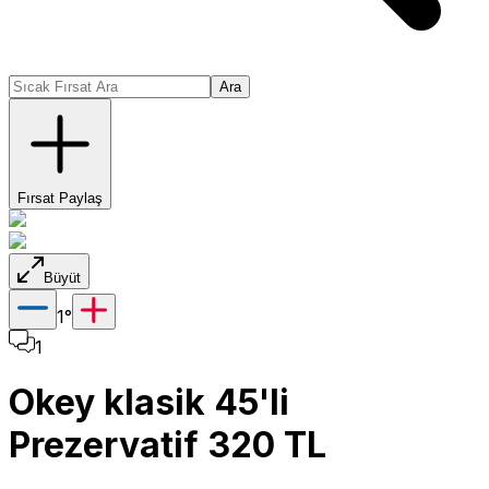
Ara
Fırsat Paylaş
Büyüt
1
°
1
Okey klasik 45'li
Prezervatif 320 TL