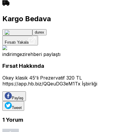
Kargo Bedava
durex
Fırsatı Yakala
indirimgezirehberi
paylaştı
Fırsat Hakkında
Okey klasik 45'li Prezervatif 320 TL
https://app.hb.biz/QQeuDG3eM1Tx
İşbirliği
Paylaş
Tweet
1
Yorum