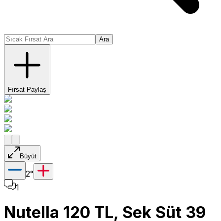
Ara
Fırsat Paylaş
Büyüt
2
°
1
Nutella 120 TL, Sek Süt 39