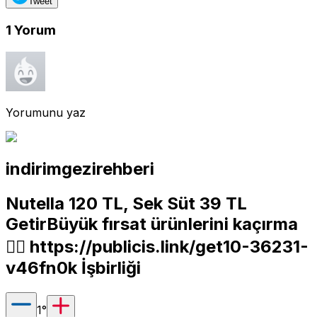
Tweet
1
Yorum
Yorumunu yaz
indirimgezirehberi
Nutella 120 TL, Sek Süt 39 TL
GetirBüyük fırsat ürünlerini kaçırma
👇🏼
https://publicis.link/get10-36231-
v46fn0k
İşbirliği
1
°