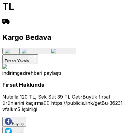
TL
Kargo Bedava
Fırsatı Yakala
indirimgezirehberi
paylaştı
Fırsat Hakkında
Nutella 120 TL, Sek Süt 39 TL GetirBüyük fırsat
ürünlerini kaçırma👇🏼
https://publicis.link/getBu-36231-
vfalkm5
İşbirliği
Paylaş