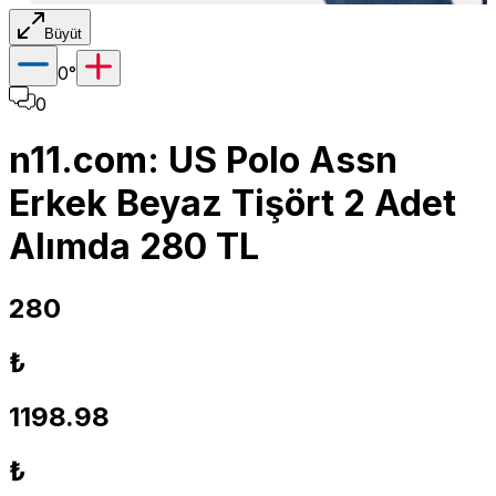
Büyüt
0
°
0
n11.com: US Polo Assn
Erkek Beyaz Tişört 2 Adet
Alımda 280 TL
280
₺
1198.98
₺