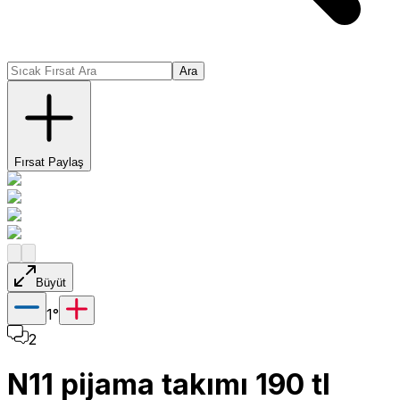
Ara
Fırsat Paylaş
Büyüt
1
°
2
N11 pijama takımı 190 tl