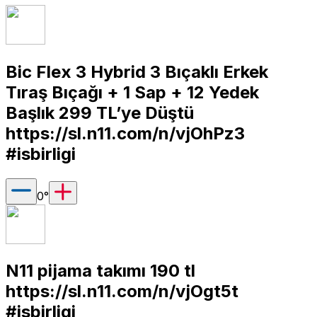
Bic Flex 3 Hybrid 3 Bıçaklı Erkek
Tıraş Bıçağı + 1 Sap + 12 Yedek
Başlık 299 TL’ye Düştü
https://sl.n11.com/n/vjOhPz3
#isbirligi
0
°
N11 pijama takımı 190 tl
https://sl.n11.com/n/vjOgt5t
#isbirligi