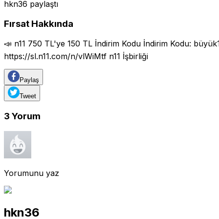
hkn36
paylaştı
Fırsat Hakkında
📣 n11 750 TL'ye 150 TL İndirim Kodu İndirim Kodu: büyük
https://sl.n11.com/n/vlWiMtf
n11 İşbirliği
Paylaş
Tweet
3
Yorum
Yorumunu yaz
hkn36