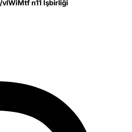
n/vlWiMtf
n11 İşbirliği