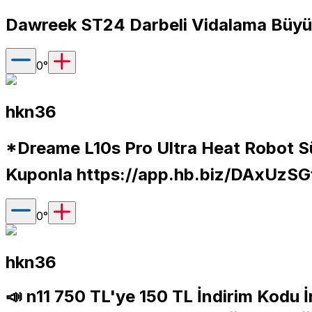
Dawreek ST24 Darbeli Vidalama Büyü
0
°
hkn36
*Dreame L10s Pro Ultra Heat Robot S
Kuponla
https://app.hb.biz/DAxUzSG
0
°
hkn36
📣 n11 750 TL'ye 150 TL İndirim Kodu