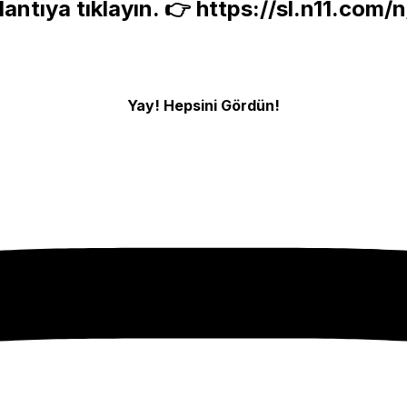
antıya tıklayın. 👉
https://sl.n11.com/
Yay! Hepsini Gördün!