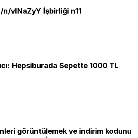
om/n/vlNaZyY
İşbirliği n11
ıcı: Hepsiburada Sepette 1000 TL
nleri görüntülemek ve indirim kodunu