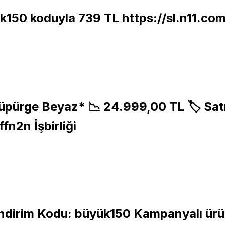
k150 koduyla 739 TL
https://sl.n11.c
üpürge Beyaz* 📉 24.999,00 TL 🏷 Sat
ffn2n
İşbirliği
 İndirim Kodu: büyük150 Kampanyalı ürü