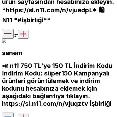
ürün sayfasından hesabınıza ekleyin.
*
https://sl.n11.com/n/vjuedpL*
🛍
N11 *#işbirliği**
0
°
senem
📣 n11 750 TL'ye 150 TL İndirim Kodu
İndirim Kodu: süper150 Kampanyalı
ürünleri görüntülemek ve indirim
kodunu hesabınıza eklemek için
aşağıdaki bağlantıya tıklayın.
https://sl.n11.com/n/vjuqztv
İşbirliği