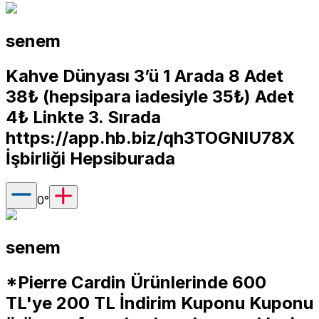
senem
Kahve Dünyası 3’ü 1 Arada 8 Adet
38₺ (hepsipara iadesiyle 35₺) Adet
4₺ Linkte 3. Sırada
https://app.hb.biz/qh3TOGNlU78X
İşbirliği Hepsiburada
0
°
senem
*Pierre Cardin Ürünlerinde 600
TL'ye 200 TL İndirim Kuponu Kuponu