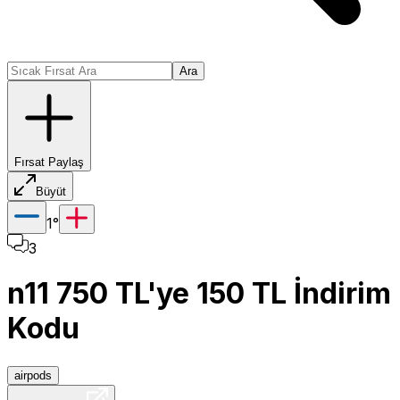
Ara
Fırsat Paylaş
Büyüt
1
°
3
n11 750 TL'ye 150 TL İndirim
Kodu
airpods