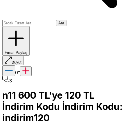
Ara
Fırsat Paylaş
Büyüt
0
°
3
n11 600 TL'ye 120 TL
İndirim Kodu İndirim Kodu:
indirim120