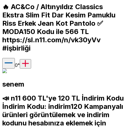
🔥 AC&Co / Altınyıldız Classics
Ekstra Slim Fit Dar Kesim Pamuklu
Riss Erkek Jean Kot Pantolo ✅️
MODA150 Kodu ile 566 TL
https://sl.n11.com/n/vk30yVv
#işbirliği
0
°
senem
📣 n11 600 TL'ye 120 TL İndirim Kodu
İndirim Kodu: indirim120 Kampanyalı
ürünleri görüntülemek ve indirim
kodunu hesabınıza eklemek için