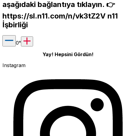
aşağıdaki bağlantıya tıklayın. 👉
https://sl.n11.com/n/vk3tZ2V
n11
İşbirliği
0
°
Yay! Hepsini Gördün!
Instagram