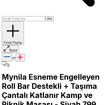
Ara
Fırsat Paylaş
Büyüt
1
°
2
Mynila Esneme Engelleyen
Roll Bar Destekli + Taşıma
Çantalı Katlanır Kamp ve
Piknik Masası - Siyah 799