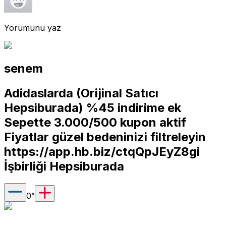
Yorumunu yaz
senem
Adidaslarda (Orijinal Satıcı
Hepsiburada) %45 indirime ek
Sepette 3.000/500 kupon aktif
Fiyatlar güzel bedeninizi filtreleyin
https://app.hb.biz/ctqQpJEyZ8gi
İşbirliği Hepsiburada
0
°