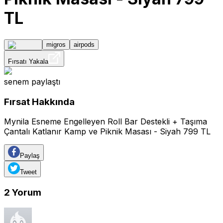
TL
migros
airpods
Fırsatı Yakala
senem
paylaştı
Fırsat Hakkında
Mynila Esneme Engelleyen Roll Bar Destekli + Taşıma
Çantalı Katlanır Kamp ve Piknik Masası - Siyah 799 TL
Paylaş
Tweet
2
Yorum