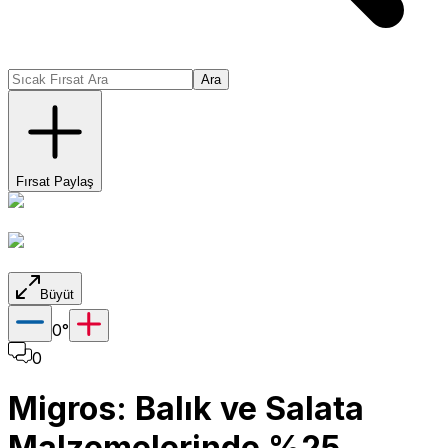
Ara
Fırsat Paylaş
Büyüt
0
°
0
Migros: Balık ve Salata
Malzemelerinde %25