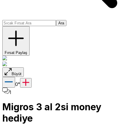
Ara
Fırsat Paylaş
Büyüt
0
°
1
Migros 3 al 2si money
hediye