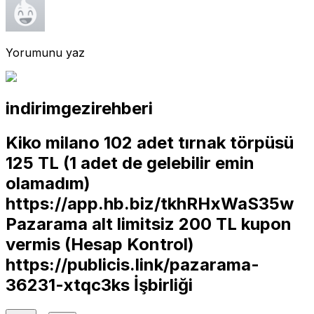
Yorumunu yaz
indirimgezirehberi
Kiko milano 102 adet tırnak törpüsü
125 TL (1 adet de gelebilir emin
olamadım)
https://app.hb.biz/tkhRHxWaS35w
Pazarama alt limitsiz 200 TL kupon
vermis (Hesap Kontrol)
https://publicis.link/pazarama-
36231-xtqc3ks
İşbirliği