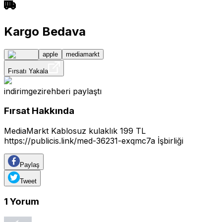
Kargo Bedava
apple
mediamarkt
Fırsatı Yakala
indirimgezirehberi
paylaştı
Fırsat Hakkında
MediaMarkt Kablosuz kulaklık 199 TL
https://publicis.link/med-36231-exqmc7a
İşbirliği
Paylaş
Tweet
1
Yorum