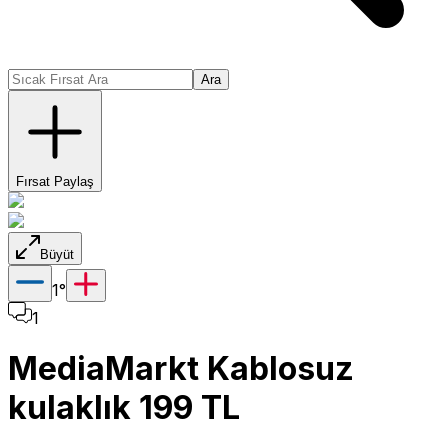
Ara
Fırsat Paylaş
Büyüt
1
°
1
MediaMarkt Kablosuz
kulaklık 199 TL