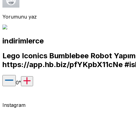
Yorumunu yaz
indirimlerce
Lego Iconics Bumblebee Robot Yapım 
https://app.hb.biz/pfYKpbX11cNe
#is
0
°
Instagram