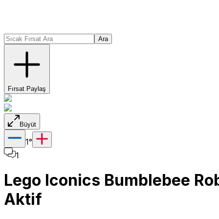
Ara
Fırsat Paylaş
Büyüt
1
°
1
Lego Iconics Bumblebee Rob
Aktif