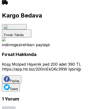
Kargo Bedava
Fırsatı Yakala
indirimgezirehberi
paylaştı
Fırsat Hakkında
Koşş Molped Hijyenik ped 200 adet 390 TL
https://app.hb.biz/200mEkGKc3RW
İşbirliği
Paylaş
Tweet
1
Yorum