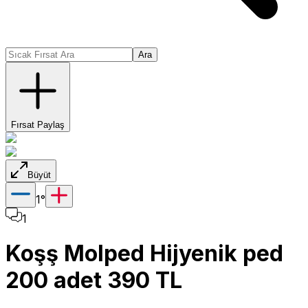
Ara
Fırsat Paylaş
Büyüt
1
°
1
Koşş Molped Hijyenik ped
200 adet 390 TL