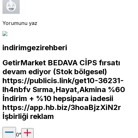
Yorumunu yaz
indirimgezirehberi
GetirMarket BEDAVA CİPS fırsatı
devam ediyor (Stok bölgesel)
https://publicis.link/get10-36231-
lh4nbfv
Sırma,Hayat,Akmina %60
İndirim + %10 hepsipara iadesii
https://app.hb.biz/3hoaBjzXiN2r
İşbirliği reklam
0
°