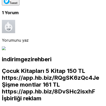
Tweet
1
Yorum
Yorumunu yaz
indirimgezirehberi
Çocuk Kitapları 5 Kitap 150 TL
https://app.hb.biz/RQgSK6zQc4Je
Şişme montlar 161 TL
https://app.hb.biz/8DvSHc2isxhF
İşbirliği reklam