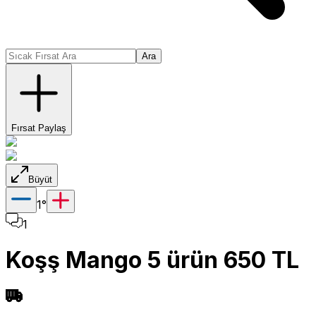
Ara
Fırsat Paylaş
Büyüt
1
°
1
Koşş Mango 5 ürün 650 TL