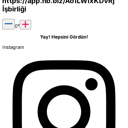
https://app.hb.biz/Ao1LWIxKDvRj
İşbirliği
0
°
Yay! Hepsini Gördün!
Instagram