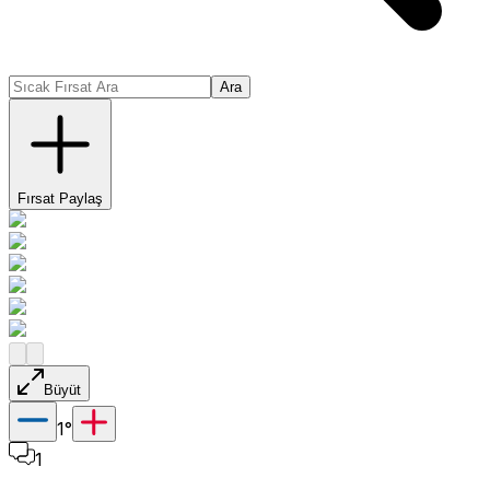
Ara
Fırsat Paylaş
Büyüt
1
°
1