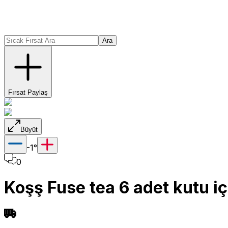
Ara
Fırsat Paylaş
Büyüt
-1
°
0
Koşş Fuse tea 6 adet kutu i