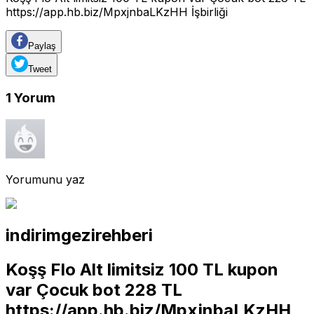
https://app.hb.biz/MpxjnbaLKzHH
İşbirliği
Paylaş
Tweet
1
Yorum
Yorumunu yaz
indirimgezirehberi
Koşş Flo Alt limitsiz 100 TL kupon
var Çocuk bot 228 TL
https://app.hb.biz/MpxjnbaLKzHH