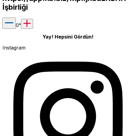
İşbirliği
0
°
Yay! Hepsini Gördün!
Instagram