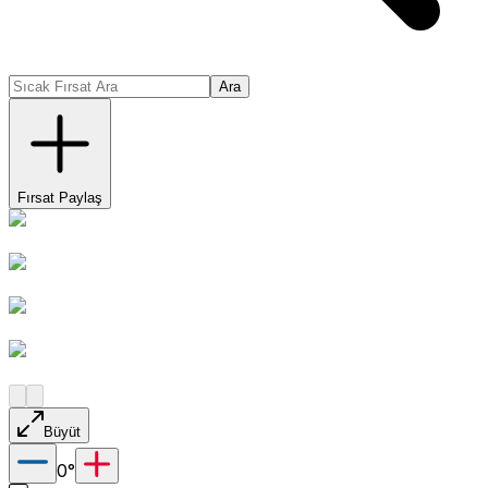
Ara
Fırsat Paylaş
Büyüt
0
°