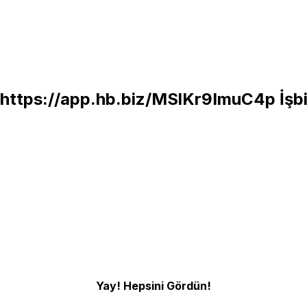
https://app.hb.biz/MSlKr9ImuC4p
İşbi
Yay! Hepsini Gördün!