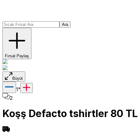
Ara
Fırsat Paylaş
Büyüt
1
°
2
Koşş Defacto tshirtler 80 