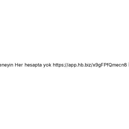
deneyin Her hesapta yok
https://app.hb.biz/x9gFPfQmecn8
İ