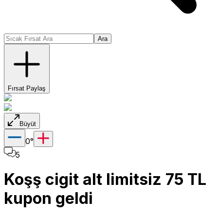
Ara
Fırsat Paylaş
Büyüt
0
°
5
Koşş cigit alt limitsiz 75 TL
kupon geldi