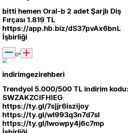
bitti hemen Oral-b 2 adet Şarjlı Diş
Fırçası 1.819 TL
https://app.hb.biz/dS37pvAx6bnL
İşbirliği
0
°
indirimgezirehberi
Trendyol 5.000/500 TL indirim kodu:
SWZAKZCIFHIEG
https://ty.gl/7sjjr6iszijoy
https://ty.gl/wl993q3n7d7sl
https://ty.gl/lwowpy4j6c7mp
İşbirliği