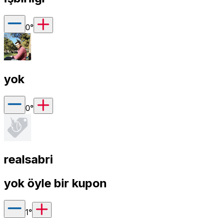
0
°
yok
0
°
realsabri
yok öyle bir kupon
1
°