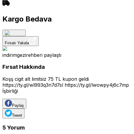
Kargo Bedava
Fırsatı Yakala
indirimgezirehberi
paylaştı
Fırsat Hakkında
Koşş cigit alt limitsiz 75 TL kupon geldi
https://ty.gl/wl993q3n7d7sl
https://ty.gl/lwowpy4j6c7mp
İşbirliği
Paylaş
Tweet
5
Yorum