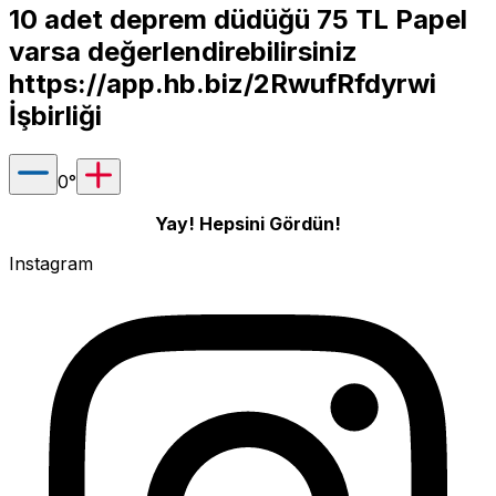
10 adet deprem düdüğü 75 TL Papel
varsa değerlendirebilirsiniz
https://app.hb.biz/2RwufRfdyrwi
İşbirliği
0
°
Yay! Hepsini Gördün!
Instagram