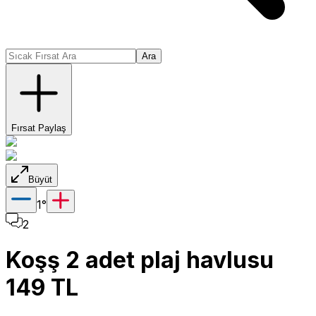
Ara
Fırsat Paylaş
Büyüt
1
°
2
Koşş 2 adet plaj havlusu
149 TL