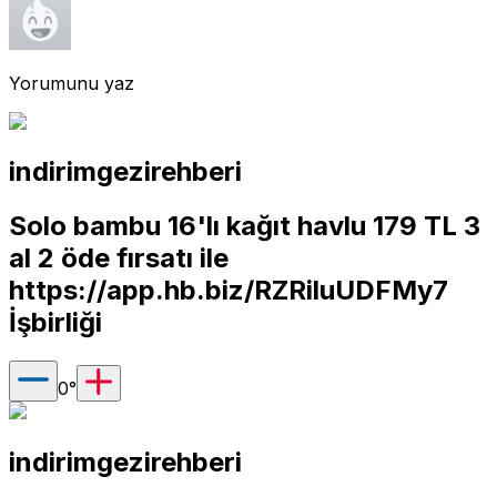
Yorumunu yaz
indirimgezirehberi
Solo bambu 16'lı kağıt havlu 179 TL 3
al 2 öde fırsatı ile
https://app.hb.biz/RZRiluUDFMy7
İşbirliği
0
°
indirimgezirehberi