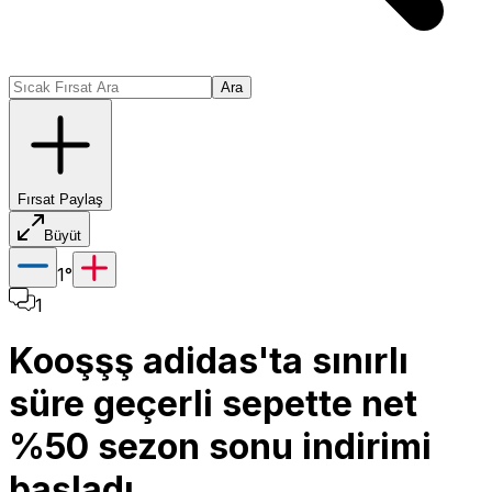
Ara
Fırsat Paylaş
Büyüt
1
°
1
Kooşşş adidas'ta sınırlı
süre geçerli sepette net
%50 sezon sonu indirimi
başladı.