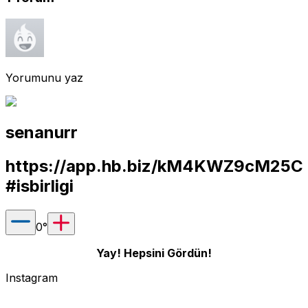
Yorumunu yaz
senanurr
https://app.hb.biz/kM4KWZ9cM25C
#isbirligi
0
°
Yay! Hepsini Gördün!
Instagram