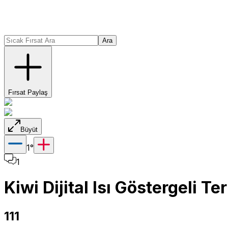
Ara
Fırsat Paylaş
Büyüt
1
°
1
Kiwi Dijital Isı Göstergeli 
111