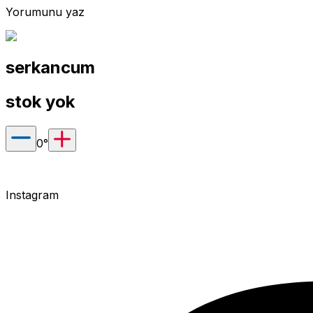
Yorumunu yaz
serkancum
stok yok
0
°
Instagram