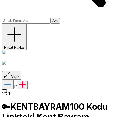
Ara
Fırsat Paylaş
Büyüt
1
°
1
🔑KENTBAYRAM100 Kodu
Linkteki Kent Bayram