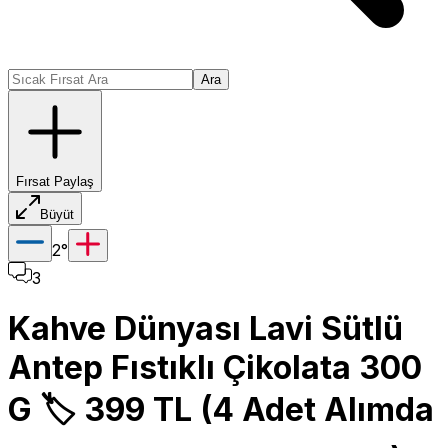
Ara
Fırsat Paylaş
Büyüt
2
°
3
Kahve Dünyası Lavi Sütlü
Antep Fıstıklı Çikolata 300
G 🏷️ 399 TL (4 Adet Alımda