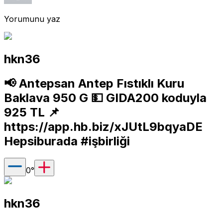
Yorumunu yaz
hkn36
📢 Antepsan Antep Fıstıklı Kuru
Baklava 950 G 💵 GIDA200 koduyla
925 TL 📌
https://app.hb.biz/xJUtL9bqyaDE
Hepsiburada #işbirliği
0
°
hkn36