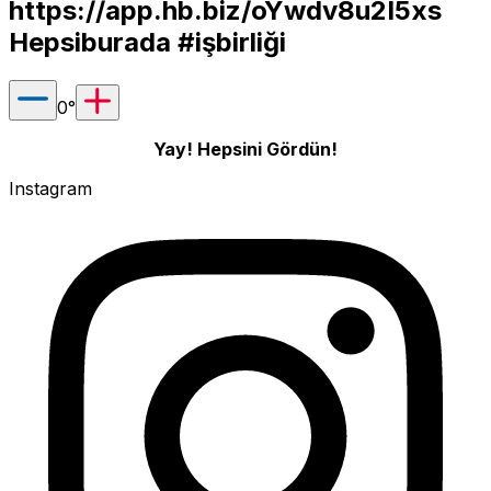
https://app.hb.biz/oYwdv8u2I5xs
Hepsiburada #işbirliği
0
°
Yay! Hepsini Gördün!
Instagram