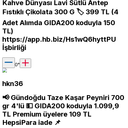
Kahve Dünyası Lavi Sütlü Antep
Fıstıklı Çikolata 300 G 🏷️ 399 TL (4
Adet Alımda GIDA200 koduyla 150
TL)
https://app.hb.biz/Hs1wQ6hyttPU
İşbirliği
0
°
hkn36
📢 Gündoğdu Taze Kaşar Peyniri 700
gr 4'lü 💵 GIDA200 koduyla 1.099,9
TL Premium üyelere 109 TL
HepsiPara iade 📌