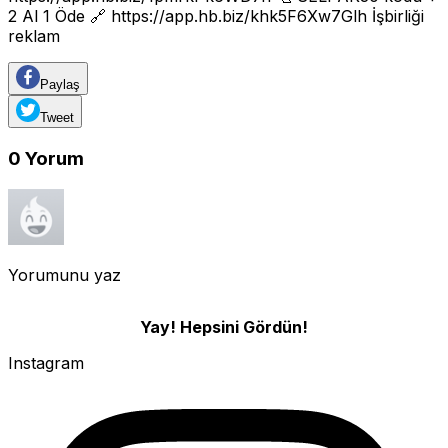
2 Al 1 Öde 🔗
https://app.hb.biz/khk5F6Xw7Glh
İşbirliği
reklam
Paylaş
Tweet
0
Yorum
Yorumunu yaz
Yay! Hepsini Gördün!
Instagram