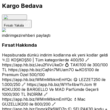
Kargo Bedava
Fırsatı Yakala
indirimgezirehberi
paylaştı
Fırsat Hakkında
Hepsiburada dünkü indirim kodlarına ek yeni kodlar geldi
🏃🏻 KOŞKOŞ50 | Tüm kategorilerde 400/50 🔗
https://app.hb.biz/Jeu2fVvUkeDr
💍 TAKI100 ile 300/100
TL
https://app.hb.biz/CajNn7MUam7O
👟KOS100 ile
Premium Özel 500/100
https://app.hb.biz/WMmMbkmEmYQc
😋 LEZZET250 ile
1.000/250 🔗
https://app.hb.biz/WYfx4bwYrJom
🌸
KOKU300 ile BARGELLO Ve MAD Parfümde Geçerli
1000/300 TL İNDİRİM 🔗
https://app.hb.biz/WMmMbkmEmYQc
💄Mac
GÜZELLİK200 ile 800/200 🔗
https://app.hb.biz/1pmrkPk6WD7n
🧻 SELPAK30 kodu +