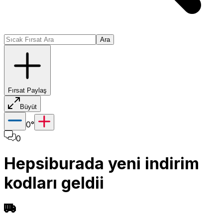
Ara
Fırsat Paylaş
Büyüt
0
°
0
Hepsiburada yeni indirim
kodları geldii