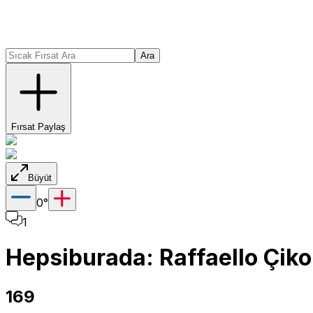
Ara
Fırsat Paylaş
Büyüt
0
°
1
Hepsiburada: Raffaello Çikol
169