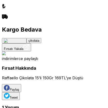
₺
Kargo Bedava
çikolata
Fırsatı Yakala
indirimlerce
paylaştı
Fırsat Hakkında
Raffaello Çikolata 15’li 150Gr 169TL’ye Düştü
Paylaş
Tweet
1
Yorum