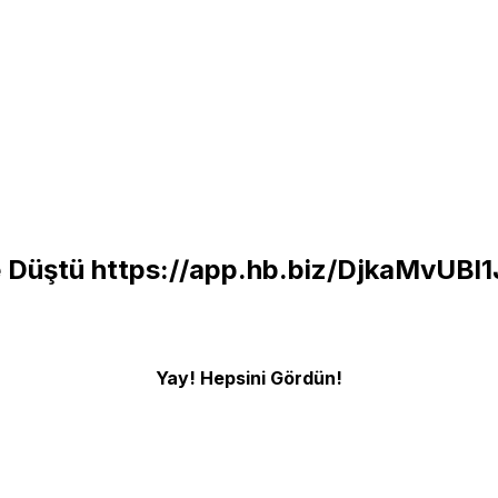
ye Düştü
https://app.hb.biz/DjkaMvUBl1
Yay! Hepsini Gördün!