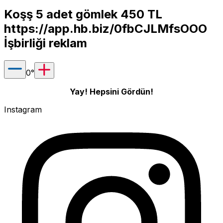
Koşş 5 adet gömlek 450 TL
https://app.hb.biz/0fbCJLMfsOOO
İşbirliği reklam
0
°
Yay! Hepsini Gördün!
Instagram