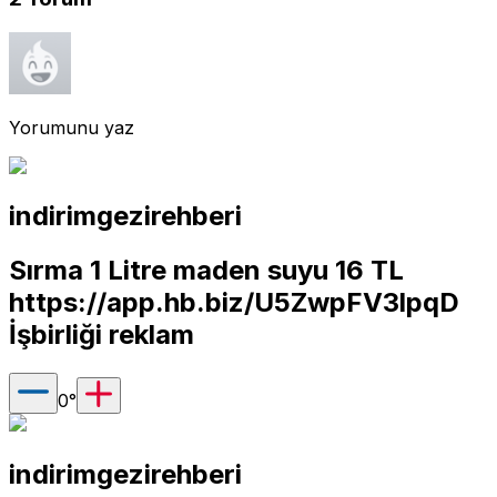
Yorumunu yaz
indirimgezirehberi
Sırma 1 Litre maden suyu 16 TL
https://app.hb.biz/U5ZwpFV3lpqD
İşbirliği reklam
0
°
indirimgezirehberi