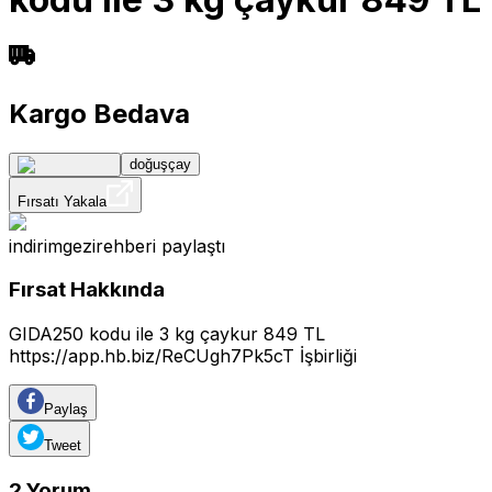
Kargo Bedava
doğuşçay
Fırsatı Yakala
indirimgezirehberi
paylaştı
Fırsat Hakkında
GIDA250 kodu ile 3 kg çaykur 849 TL
https://app.hb.biz/ReCUgh7Pk5cT
İşbirliği
Paylaş
Tweet
2
Yorum