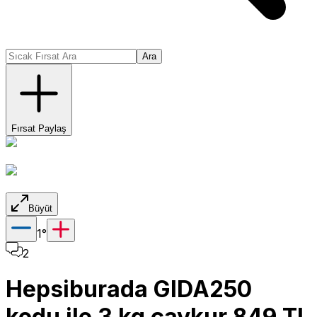
Ara
Fırsat Paylaş
Büyüt
1
°
2
Hepsiburada GIDA250
kodu ile 3 kg çaykur 849 TL