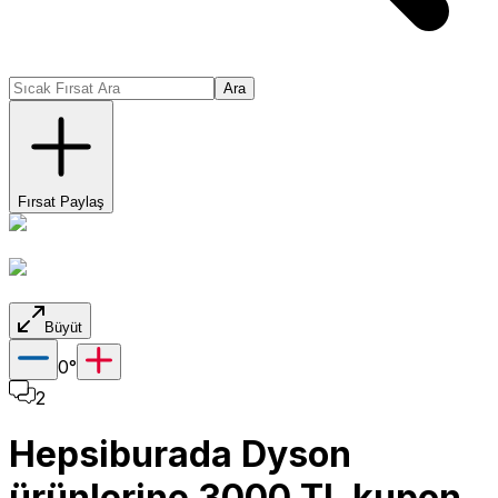
Ara
Fırsat Paylaş
Büyüt
0
°
2
Hepsiburada Dyson
ürünlerine 3000 TL kupon