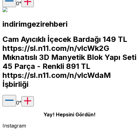
0
°
indirimgezirehberi
Cam Ayıcıklı İçecek Bardağı 149 TL
https://sl.n11.com/n/vlcWk2G
Mıknatıslı 3D Manyetik Blok Yapı Seti
45 Parça - Renkli 891 TL
https://sl.n11.com/n/vlcWdaM
İşbirliği
0
°
Yay! Hepsini Gördün!
Instagram