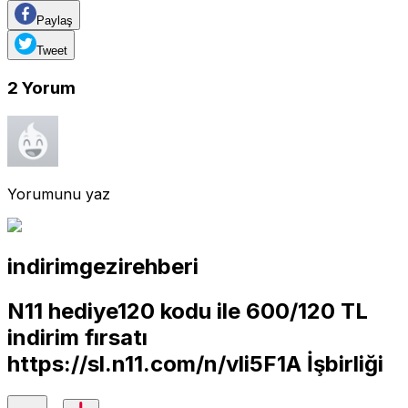
Paylaş
Tweet
2
Yorum
Yorumunu yaz
indirimgezirehberi
N11 hediye120 kodu ile 600/120 TL
indirim fırsatı
https://sl.n11.com/n/vli5F1A
İşbirliği