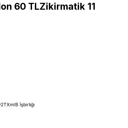
lon 60 TLZikirmatik 11
bv2TXmIB
İşbirliği