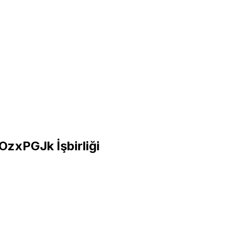
d8OzxPGJk
İşbirliği