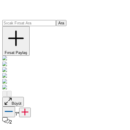
Ara
Fırsat Paylaş
Büyüt
1
°
2