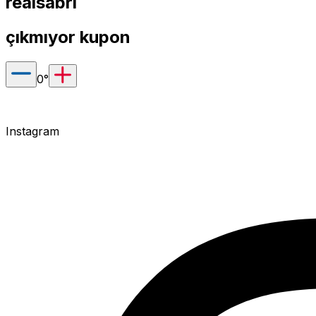
realsabri
çıkmıyor kupon
0
°
Instagram