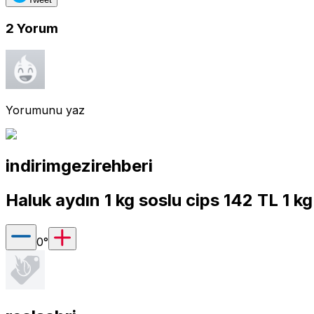
2
Yorum
Yorumunu yaz
indirimgezirehberi
Haluk aydın 1 kg soslu cips 142 TL 1 kg
0
°