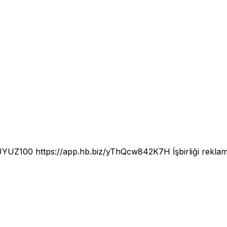
LUYUZ100
https://app.hb.biz/yThQcw842K7H
İşbirliği rekla