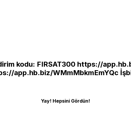
dirim kodu: FIRSAT300
https://app.
tps://app.hb.biz/WMmMbkmEmYQc
İşb
Yay! Hepsini Gördün!