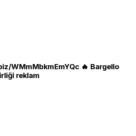
hb.biz/WMmMbkmEmYQc
🔥 Bargello
irliği reklam