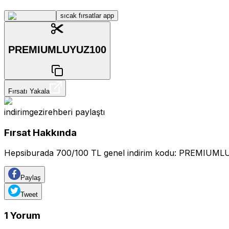
sıcak fırsatlar app
PREMIUMLUYUZ100
Fırsatı Yakala
indirimgezirehberi
paylaştı
Fırsat Hakkında
Hepsiburada 700/100 TL genel indirim kodu: PREMIUM
Paylaş
Tweet
1
Yorum