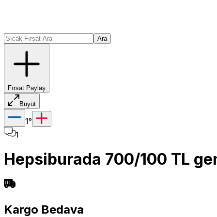
Ara
Fırsat Paylaş
Büyüt
1
°
1
Hepsiburada 700/100 TL ge
Kargo Bedava